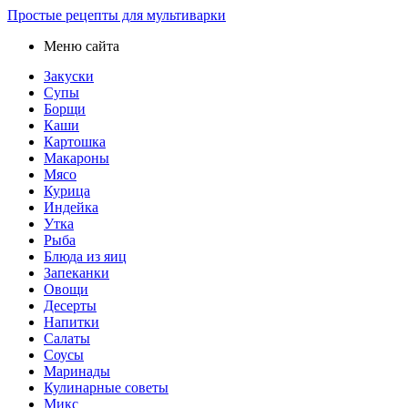
Простые рецепты для мультиварки
Меню сайта
Закуски
Супы
Борщи
Каши
Картошка
Макароны
Мясо
Курица
Индейка
Утка
Рыба
Блюда из яиц
Запеканки
Овощи
Десерты
Напитки
Салаты
Соусы
Маринады
Кулинарные советы
Микс