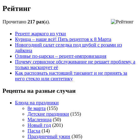
Рейтинг
Прочитано
217 раз
(a).
Рецепт жаркого из утки
Курица – наше всё! Пять рецептов к 8 Марта
Новогодний салат селедка под шубой с розами из
дайкона
Оливье по-царски – рецепт-импровизация
Почему сервисное обслуживание не решает проблему, а
только маскирует её
Как распознать настоящий танзанит и не принять за
него стекло или синтетику
Рецепты на разные случаи
Блюда на праздники
8е марта
(155)
Детские праздники
(155)
Масленица
(50)
Новый год
(201)
Пасха
(14)
Праздничный ужин
(305)