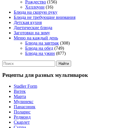
Рождество
(156)
Хеллоуин
(16)
Блюда на скорую руку
Блюда не требующие внимания
Детская кухня
Диетические блюда
Заготовки на зиму
Меню на каждый день
Блюда на завтрак
(308)
Блюда на обед
(749)
Блюда на ужин
(877)
Рецепты для разных мультиварок
Stadler Form
Витек
Марта
Мулинекс
Панасоник
Поларис
Редмонд
Скарлет
Супра