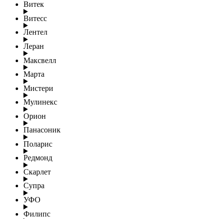
Витек
Витесс
Лентел
Леран
Максвелл
Марта
Мистери
Мулинекс
Орион
Панасоник
Поларис
Редмонд
Скарлет
Супра
УФО
Филипс