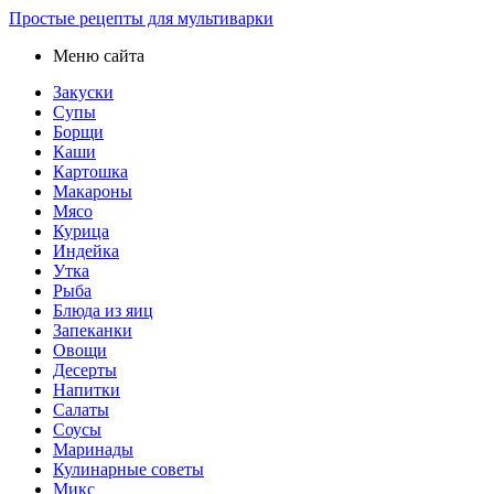
Простые рецепты для мультиварки
Меню сайта
Закуски
Супы
Борщи
Каши
Картошка
Макароны
Мясо
Курица
Индейка
Утка
Рыба
Блюда из яиц
Запеканки
Овощи
Десерты
Напитки
Салаты
Соусы
Маринады
Кулинарные советы
Микс