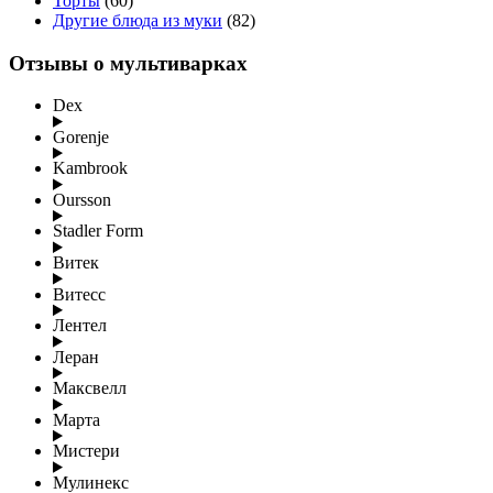
Торты
(60)
Другие блюда из муки
(82)
Отзывы о мультиварках
Dex
Gorenje
Kambrook
Oursson
Stadler Form
Витек
Витесс
Лентел
Леран
Максвелл
Марта
Мистери
Мулинекс