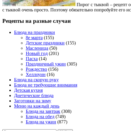
Пирог с тыквой – рецепт о
с тыквой очень просто. Поэтому обязательно попробуйте его 
Рецепты на разные случаи
Блюда на праздники
8е марта
(155)
Детские праздники
(155)
Масленица
(50)
Новый год
(201)
Пасха
(14)
Праздничный ужин
(305)
Рождество
(156)
Хеллоуин
(16)
Блюда на скорую руку
Блюда не требующие внимания
Детская кухня
Диетические блюда
Заготовки на зиму
Меню на каждый день
Блюда на завтрак
(308)
Блюда на обед
(749)
Блюда на ужин
(877)