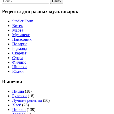
Рецепты для разных мультиварок
Stadler Form
Витек
Марта
Мулинекс
Панасоник
Поларис
Редмонд
Скарлет
Супра
Филипс
Шиваки
Юмми
Выпечка
Пицца
(18)
Булочки
(18)
Лучшие рецепты
(50)
Хлеб
(26)
Пироги
(139)