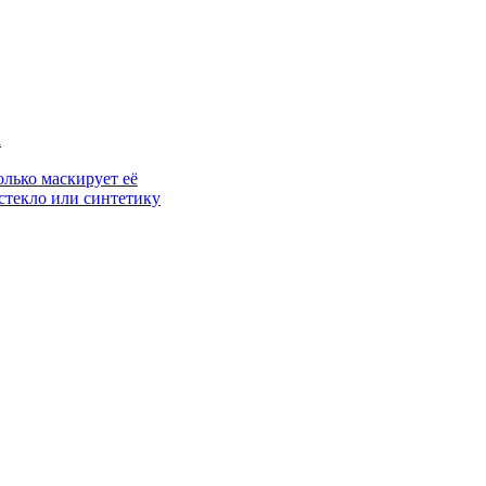
а
олько маскирует её
 стекло или синтетику