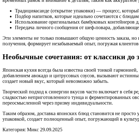
временных рамок и внимание к деталям, таким как аккуратно
Традицияасанде (открытие упаковки) — процесс, который
Подбор напитков, которые идеально сочетаются с блюдам
Использование оригинальных бамбуковых контейнеров дл
Передача личного сообщения от шеф-повара, добавляюще
Эти элементы не только повышают общую ценность заказа, но и
получения, формирует незабываемый опыт, погружая клиентов 
Необычные сочетания: от классики до 
Японская кухня всегда была известна своей тонкой гармонией
добавлением авокадо и цитрусовых соусов, вызывают истинны
создает новый вкус, который невозможно забыть.
Творческий подход к синергии вкусов часто включает в себя р
сладкостью неприготовленного тунца и ферментированных ово
переосмысленной через призму индивидуальности.
Таким образом, доставка японских блюд становится не просто
упаковкой, создает полноценный опыт, погружающий в культу
Категория: Микс
29.09.2025