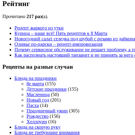
Рейтинг
Прочитано
217 раз
(a).
Рецепт жаркого из утки
Курица – наше всё! Пять рецептов к 8 Марта
Новогодний салат селедка под шубой с розами из дайкон
Оливье по-царски – рецепт-импровизация
Почему сервисное обслуживание не решает проблему, а т
Как распознать настоящий танзанит и не принять за него
Рецепты на разные случаи
Блюда на праздники
8е марта
(155)
Детские праздники
(155)
Масленица
(50)
Новый год
(201)
Пасха
(14)
Праздничный ужин
(305)
Рождество
(156)
Хеллоуин
(16)
Блюда на скорую руку
Блюда не требующие внимания