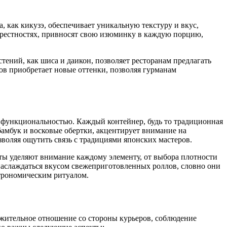
 как кикузэ, обеспечивает уникальную текстуру и вкус,
крестностях, привносят свою изюминку в каждую порцию,
ений, как шиса и даикон, позволяет ресторанам предлагать
ов приобретает новые оттенки, позволяя гурманам
 функциональностью. Каждый контейнер, будь то традиционная
бамбук и восковые обертки, акцентирует внимание на
зволяя ощутить связь с традициями японских мастеров.
сты уделяют внимание каждому элементу, от выбора плотности
наслаждаться вкусом свежеприготовленных роллов, словно они
строномическим ритуалом.
ажительное отношение со стороны курьеров, соблюдение