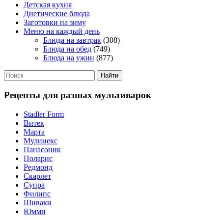
Детская кухня
Диетические блюда
Заготовки на зиму
Меню на каждый день
Блюда на завтрак
(308)
Блюда на обед
(749)
Блюда на ужин
(877)
Рецепты для разных мультиварок
Stadler Form
Витек
Марта
Мулинекс
Панасоник
Поларис
Редмонд
Скарлет
Супра
Филипс
Шиваки
Юмми