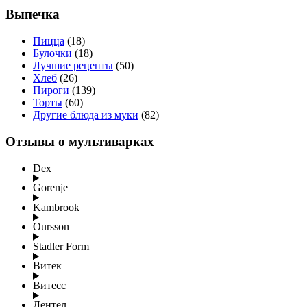
Выпечка
Пицца
(18)
Булочки
(18)
Лучшие рецепты
(50)
Хлеб
(26)
Пироги
(139)
Торты
(60)
Другие блюда из муки
(82)
Отзывы о мультиварках
Dex
Gorenje
Kambrook
Oursson
Stadler Form
Витек
Витесс
Лентел