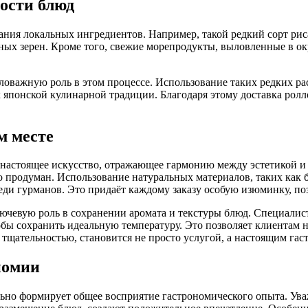
ости блюд
ния локальных ингредиентов. Например, такой редкий сорт риса,
ных зерен. Кроме того, свежие морепродукты, выловленные в о
важную роль в этом процессе. Использование таких редких раст
 японской кулинарной традиции. Благодаря этому доставка ролл
м месте
а настоящее искусство, отражающее гармонию между эстетикой и
о продуман. Использование натуральных материалов, таких как 
еди гурманов. Это придаёт каждому заказу особую изюминку, по
ключевую роль в сохранении аромата и текстуры блюд. Специали
бы сохранить идеальную температуру. Это позволяет клиентам 
й тщательностью, становится не просто услугой, а настоящим га
номии
ельно формирует общее восприятие гастрономического опыта. Ув