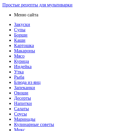
Простые рецепты для мультиварки
Меню сайта
Закуски
Супы
Борщи
Каши
Картошка
Макароны
Мясо
Курица
Индейка
Утка
Рыба
Блюда из яиц
Запеканки
Овощи
Десерты
Напитки
Салаты
Соусы
Маринады
Кулинарные советы
Микс