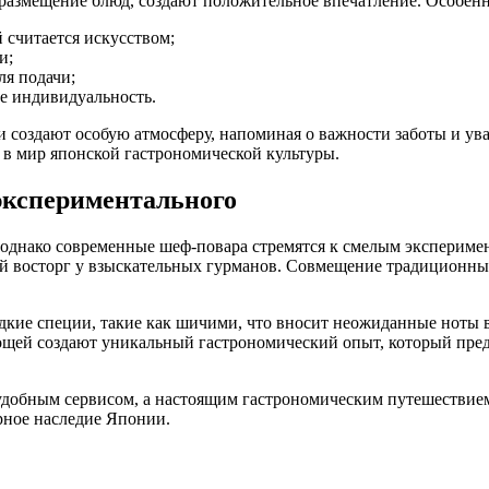
е размещение блюд, создают положительное впечатление. Особе
 считается искусством;
и;
я подачи;
е индивидуальность.
 создают особую атмосферу, напоминая о важности заботы и уваж
в мир японской гастрономической культуры.
экспериментального
, однако современные шеф-повара стремятся к смелым экспериме
й восторг у взыскательных гурманов. Совмещение традиционных
едкие специи, такие как шичими, что вносит неожиданные ноты 
щей создают уникальный гастрономический опыт, который пред
 удобным сервисом, а настоящим гастрономическим путешествием,
рное наследие Японии.